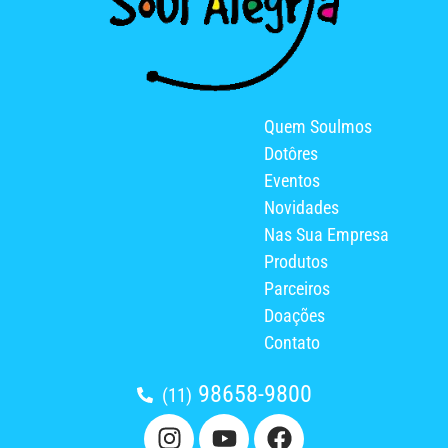
Quem Soulmos
Dotôres
Eventos
Novidades
Nas Sua Empresa
Produtos
Parceiros
Doações
Contato
98658-9800
(11)
I
Y
F