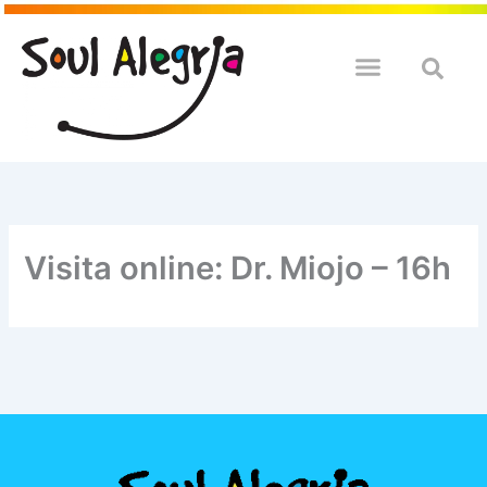
Ir
para
o
QUEM SOULMOS
NA SUA EMPRESA
conteúdo
Visita online: Dr. Miojo – 16h