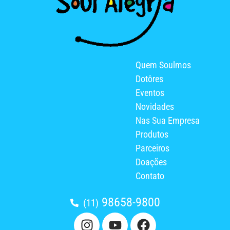
Quem Soulmos
Dotôres
Eventos
Novidades
Nas Sua Empresa
Produtos
Parceiros
Doações
Contato
98658-9800
(11)
I
Y
F