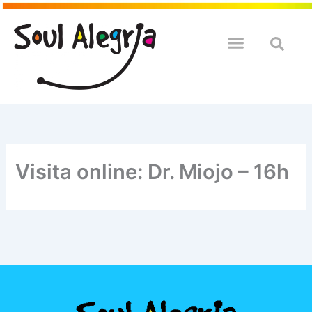
Ir
para
o
QUEM SOULMOS
NA SUA EMPRESA
conteúdo
Visita online: Dr. Miojo – 16h