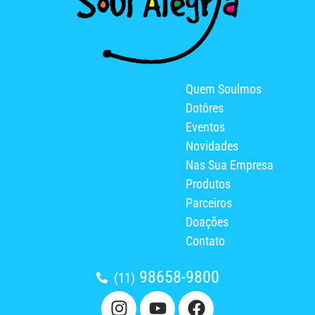
Quem Soulmos
Dotôres
Eventos
Novidades
Nas Sua Empresa
Produtos
Parceiros
Doações
Contato
98658-9800
(11)
I
Y
F