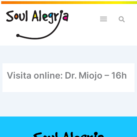
Ir
para
o
QUEM SOULMOS
NA SUA EMPRESA
conteúdo
Visita online: Dr. Miojo – 16h