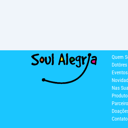
Quem S
Dotôres
Eventos
Novida
Nas Su
Produto
Parceir
Doaçõe
Contato