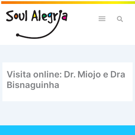
Ir
para
o
QUEM SOULMOS
NA SUA EMPRESA
conteúdo
Visita online: Dr. Miojo e Dra
Bisnaguinha