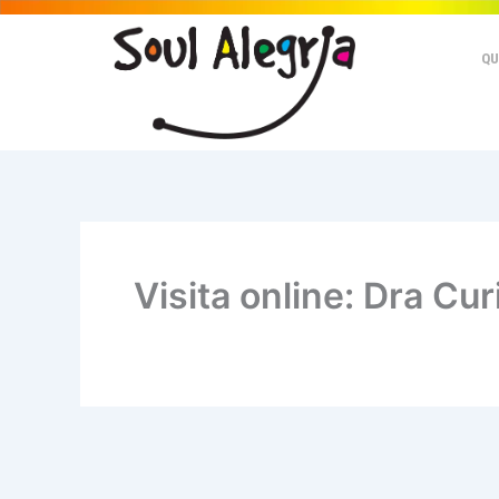
Ir
para
QU
o
conteúdo
Visita online: Dra Cur