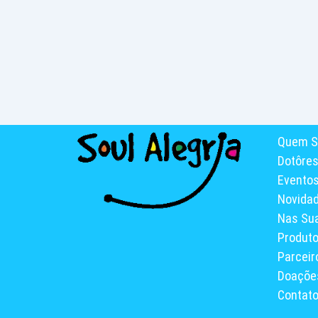
Quem S
Dotôre
Evento
Novida
Nas Su
Produt
Parceir
Doaçõe
Contat