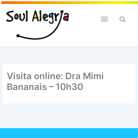
Ir
para
o
QUEM SOULMOS
NA SUA EMPRESA
conteúdo
Visita online: Dra Mimi
Bananais – 10h30