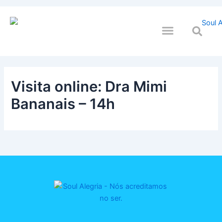
Ir
para
o
QUEM SOULMOS
NA SUA EMPRESA
conteúdo
Visita online: Dra Mimi
Bananais – 14h