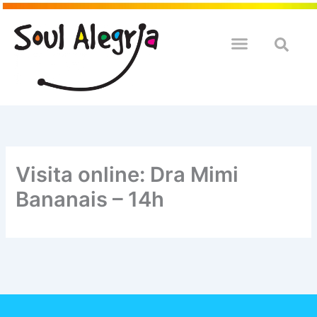
Ir
para
o
QUEM SOULMOS
NA SUA EMPRESA
conteúdo
Visita online: Dra Mimi
Bananais – 14h