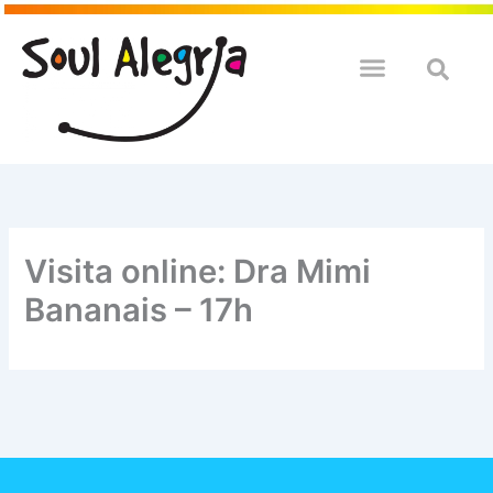
Ir
para
o
QUEM SOULMOS
NA SUA EMPRESA
conteúdo
Visita online: Dra Mimi
Bananais – 17h