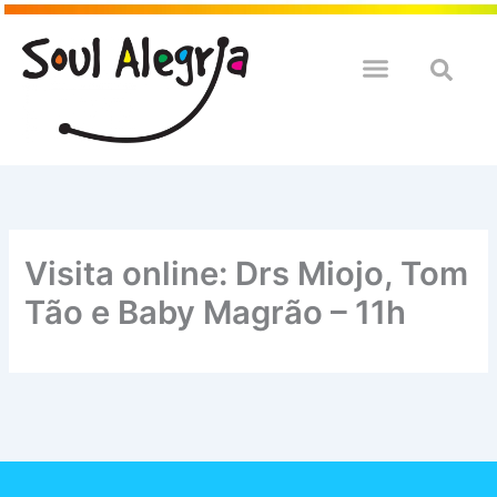
Ir
para
o
QUEM SOULMOS
NA SUA EMPRESA
conteúdo
Visita online: Drs Miojo, Tom
Tão e Baby Magrão – 11h