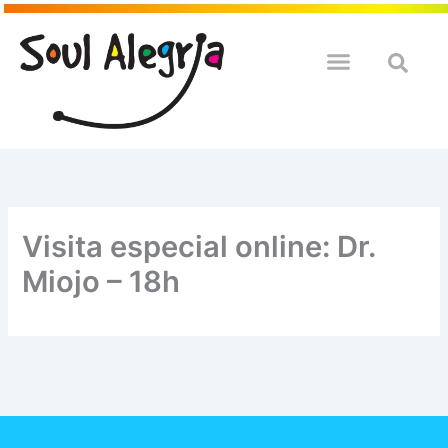
Ir
para
o
QUEM SOULMOS
NA SUA EMPRESA
conteúdo
Visita especial online: Dr.
Miojo – 18h