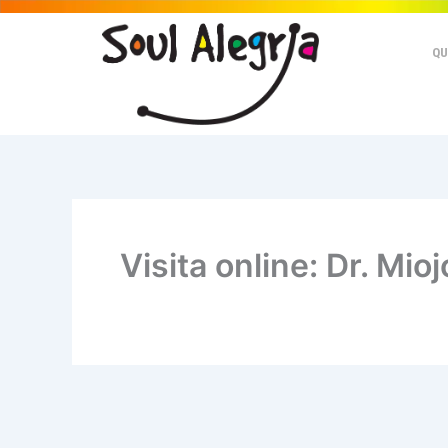
Ir
para
QU
o
conteúdo
Visita online: Dr. Mioj