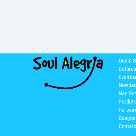
Quem S
Dotôre
Evento
Novida
Nas Su
Produt
Parceir
Doaçõe
Contat